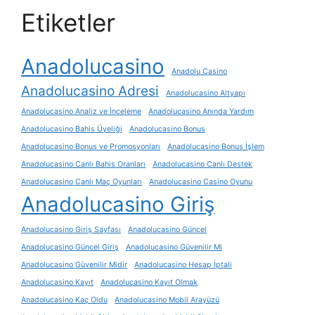
Etiketler
Anadolucasino
Anadolu Casino
Anadolucasino Adresi
Anadolucasino Altyapı
Anadolucasino Analiz ve İnceleme
Anadolucasino Anında Yardım
Anadolucasino Bahis Üyeliği
Anadolucasino Bonus
Anadolucasino Bonus ve Promosyonları
Anadolucasino Bonus İşlem
Anadolucasino Canlı Bahis Oranları
Anadolucasino Canlı Destek
Anadolucasino Canlı Maç Oyunları
Anadolucasino Casino Oyunu
Anadolucasino Giriş
Anadolucasino Giriş Sayfası
Anadolucasino Güncel
Anadolucasino Güncel Giriş
Anadolucasino Güvenilir Mi
Anadolucasino Güvenilir Midir
Anadolucasino Hesap İptali
Anadolucasino Kayıt
Anadolucasino Kayıt Olmak
Anadolucasino Kaç Oldu
Anadolucasino Mobil Arayüzü