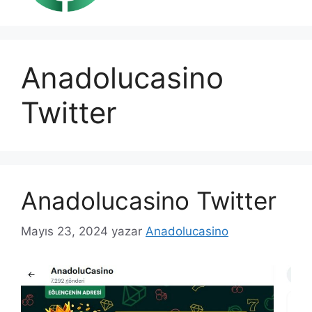
Anadolucasino
Twitter
Anadolucasino Twitter
Mayıs 23, 2024
yazar
Anadolucasino