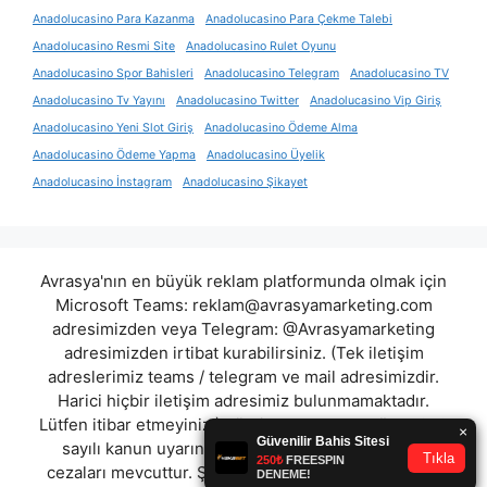
Anadolucasino Para Kazanma
Anadolucasino Para Çekme Talebi
Anadolucasino Resmi Site
Anadolucasino Rulet Oyunu
Anadolucasino Spor Bahisleri
Anadolucasino Telegram
Anadolucasino TV
Anadolucasino Tv Yayını
Anadolucasino Twitter
Anadolucasino Vip Giriş
Anadolucasino Yeni Slot Giriş
Anadolucasino Ödeme Alma
Anadolucasino Ödeme Yapma
Anadolucasino Üyelik
Anadolucasino İnstagram
Anadolucasino Şikayet
Avrasya'nın en büyük reklam platformunda olmak için
Microsoft Teams:
reklam@avrasyamarketing.com
adresimizden veya Telegram: @Avrasyamarketing
adresimizden irtibat kurabilirsiniz. (Tek iletişim
adreslerimiz teams / telegram ve mail adresimizdir.
Harici hiçbir iletişim adresimiz bulunmamaktadır.
Lütfen itibar etmeyiniz.) Türkiye yasalarına göre 7258
sayılı kanun uyarınca yasa dışı bahis oynamanın
cezaları mevcuttur. Şu an bulunduğunuz site hiç bir