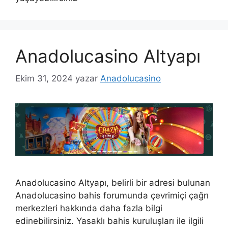
Anadolucasino Altyapı
Ekim 31, 2024
yazar
Anadolucasino
Anadolucasino Altyapı, belirli bir adresi bulunan
Anadolucasino bahis forumunda çevrimiçi çağrı
merkezleri hakkında daha fazla bilgi
edinebilirsiniz. Yasaklı bahis kuruluşları ile ilgili