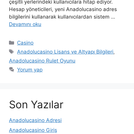
çeşitli yerlerindeki kullanıcılara hitap ediyor.
Hesap yöneticileri, yeni Anadolucasino adres
bilgilerini kullanarak kullanıcılardan sistem …
Devamını oku
Kategoriler
Casino
Etiketler
Anadolucasino Lisans ve Altyapı Bilgileri
,
Anadolucasino Rulet Oyunu
Yorum yap
Son Yazılar
Anadolucasino Adresi
Anadolucasino Giriş