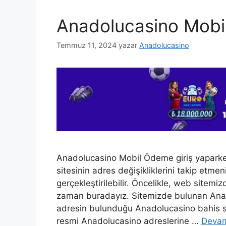
Anadolucasino Mob
Temmuz 11, 2024
yazar
Anadolucasino
Anadolucasino Mobil Ödeme giriş yapark
sitesinin adres değişikliklerini takip etmeniz
gerçekleştirilebilir. Öncelikle, web sitemiz
zaman buradayız. Sitemizde bulunan Anado
adresin bulunduğu Anadolucasino bahis sit
resmi Anadolucasino adreslerine …
Devam